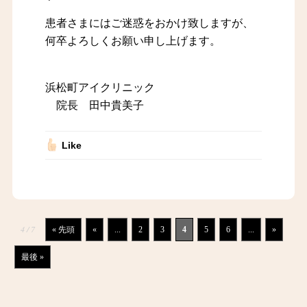
患者さまにはご迷惑をおかけ致しますが、
何卒よろしくお願い申し上げます。
浜松町アイクリニック
院長 田中貴美子
Like
4 / 7
« 先頭
«
...
2
3
4
5
6
...
»
最後 »