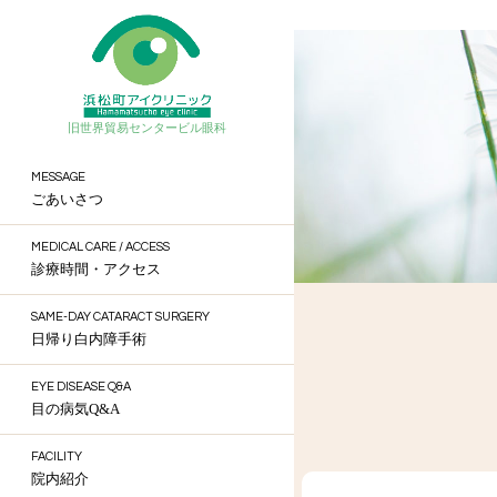
旧世界貿易センタービル眼科
MESSAGE
ごあいさつ
MEDICAL CARE / ACCESS
診療時間・アクセス
SAME-DAY CATARACT SURGERY
日帰り白内障手術
EYE DISEASE Q&A
目の病気Q&A
FACILITY
院内紹介