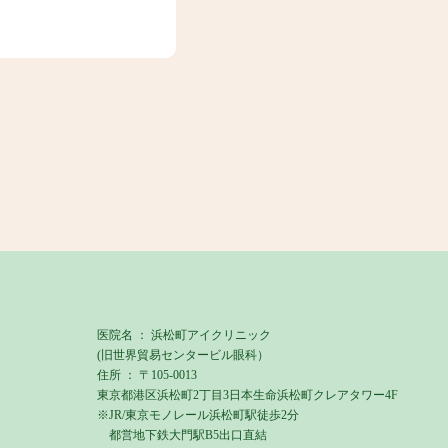
医院名 ： 浜松町アイクリニック
(旧世界貿易センタービル眼科）
住所 ： 〒105-0013
東京都港区浜松町2丁目3日本生命浜松町クレアタワー4F
※JR/東京モノレール浜松町駅徒歩2分
都営地下鉄大門駅B5出口直結