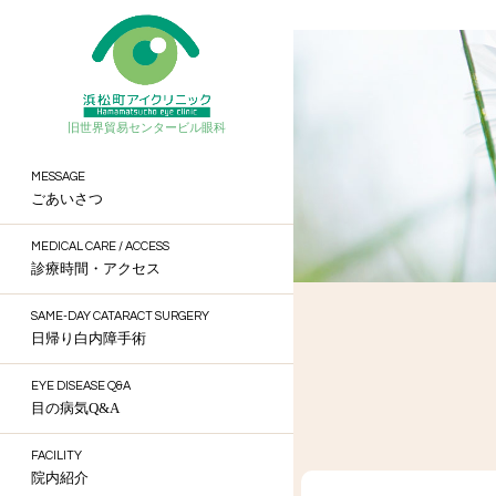
旧世界貿易センタービル眼科
MESSAGE
ごあいさつ
MEDICAL CARE / ACCESS
診療時間・アクセス
SAME-DAY CATARACT SURGERY
日帰り白内障手術
EYE DISEASE Q&A
目の病気Q&A
FACILITY
院内紹介